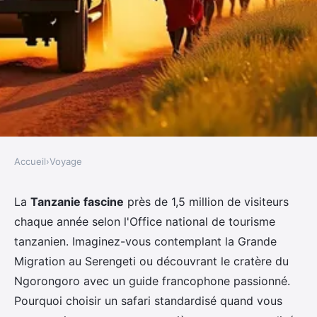
Accueil
›
Voyage
VOYAGE
Safari Tanzanie : personnalisez
La
Tanzanie fascine
près de 1,5 million de visiteurs
chaque année selon l'Office national de tourisme
votre aventure unique
tanzanien. Imaginez-vous contemplant la Grande
Migration au Serengeti ou découvrant le cratère du
Apolline
•
17 décembre 2025
•
8 min de lecture
Ngorongoro avec un guide francophone passionné.
Pourquoi choisir un safari standardisé quand vous