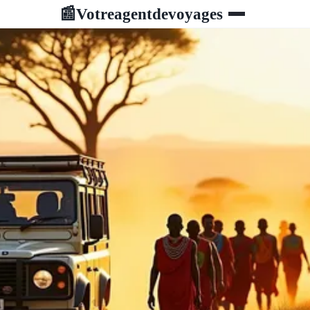
Votreagentdevoyages
📰