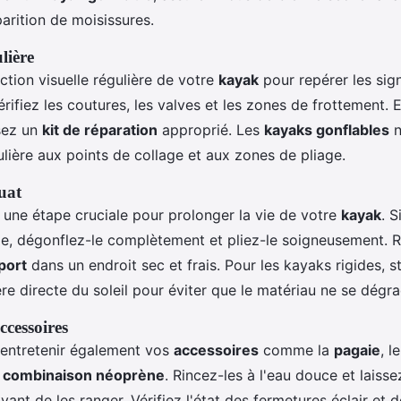
parition de moisissures.
lière
ction visuelle régulière de votre
kayak
pour repérer les sig
fiez les coutures, les valves et les zones de frottement. E
isez un
kit de réparation
approprié. Les
kayaks gonflables
n
ulière aux points de collage et aux zones de pliage.
uat
 une étape cruciale pour prolonger la vie de votre
kayak
. 
e, dégonflez-le complètement et pliez-le soigneusement. 
port
dans un endroit sec et frais. Pour les kayaks rigides, s
ière directe du soleil pour éviter que le matériau ne se dégr
ccessoires
'entretenir également vos
accessoires
comme la
pagaie
, l
a
combinaison néoprène
. Rincez-les à l'eau douce et laisse
nt de les ranger. Vérifiez l'état des fermetures éclair et 