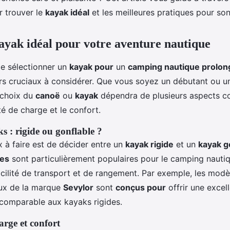
r trouver le
kayak idéal
et les meilleures pratiques pour son
kayak idéal pour votre aventure nautique
de sélectionner un
kayak pour
un
camping nautique prolon
urs cruciaux à considérer. Que vous soyez un débutant ou 
 choix du
canoë
ou
kayak
dépendra de plusieurs aspects c
té de charge et le confort.
s : rigide ou gonflable ?
 à faire est de décider entre un
kayak rigide
et un
kayak g
les
sont particulièrement populaires pour le camping nauti
acilité de transport et de rangement. Par exemple, les mod
ux de la marque
Sevylor
sont
conçus pour
offrir une excell
comparable aux kayaks rigides.
arge et confort