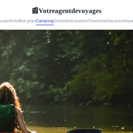
Votreagentdevoyages
📰
cueil
Actu
Bon plan
Camping
Croisière
Location
Tourisme
Vacance
Voy