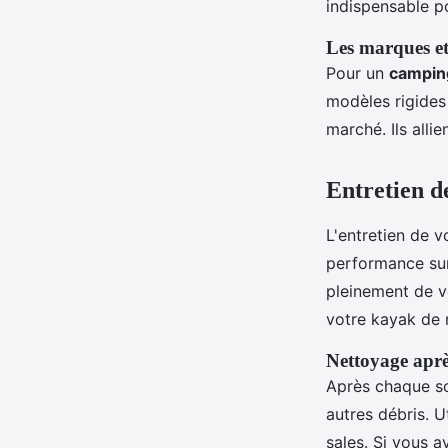
indispensable p
Les marques e
Pour un
campin
modèles rigide
marché. Ils allie
Entretien de
L'entretien de 
performance sur
pleinement de v
votre kayak de 
Nettoyage aprè
Après chaque so
autres débris. 
sales. Si vous 