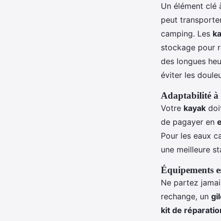
Un élément clé 
peut transporte
camping. Les
ka
stockage pour ré
des longues he
éviter les doule
Adaptabilité à 
Votre
kayak
doi
de pagayer en
Pour les eaux ca
une meilleure st
Équipements es
Ne partez jama
rechange, un
gi
kit de réparatio