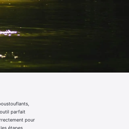
poustouflants,
outil parfait
orrectement pour
 les étapes