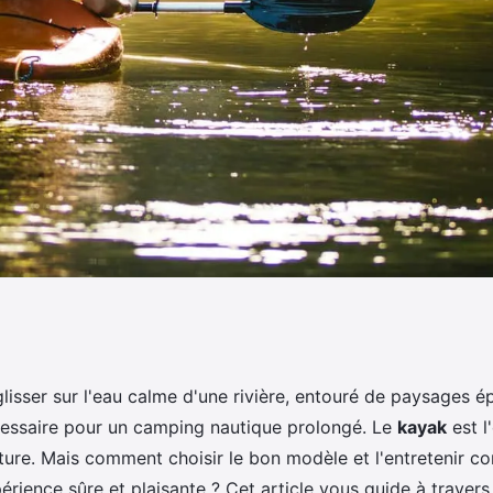
ntretenir un kayak
isser sur l'eau calme d'une rivière, entouré de paysages é
cessaire pour un camping nautique prolongé. Le
kayak
est l'
tique prolongé?
ture. Mais comment choisir le bon modèle et l'entretenir c
érience sûre et plaisante ? Cet article vous guide à travers