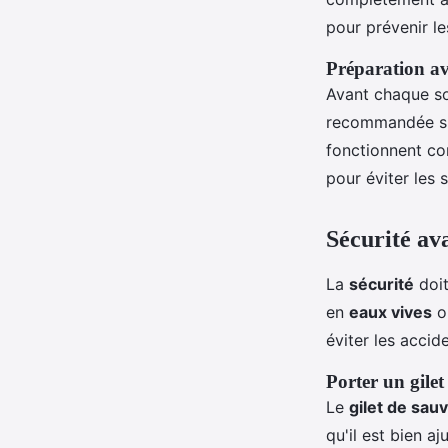
pour prévenir le
Préparation av
Avant chaque so
recommandée si 
fonctionnent cor
pour éviter les 
Sécurité ava
La
sécurité
doit
en
eaux vives
ou
éviter les accid
Porter un gilet
Le
gilet de sau
qu'il est bien a