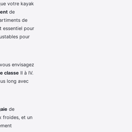
que votre kayak
ent
de
artiments de
t essentiel pour
ustables pour
 vous envisagez
de classe
II à IV.
lus long avec
aie
de
 froides, et un
ement