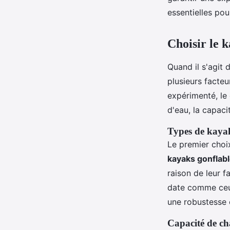
essentielles pou
Apolline
•
3 juin 2024
•
7 min de lecture
Choisir le 
Quand il s'agit 
plusieurs facte
expérimenté, le
d'eau, la capaci
Types de kayak
Le premier choix
kayaks gonflab
raison de leur f
date comme ce
une robustesse 
Capacité de ch