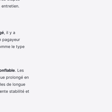
 entretien.
gé
, il y a
un pagayeur
omme le type
onflable
. Les
que prolongé en
èles de longue
ente stabilité et