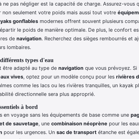
à ne pas négliger est la capacité de charge. Assurez-vous 
r non seulement votre poids mais aussi tout votre
équipem
yaks gonflables
modernes offrent souvent plusieurs comp
partir le poids de manière optimale. De plus, le confort es
ures de
navigation
. Recherchez des sièges rembourrés et aj
urs lombaires.
différents types d'eau
t être adapté au type de
navigation
que vous prévoyez. Si
eaux vives
, optez pour un modèle conçu pour les
rivières 
lmes comme les lacs ou les rivières tranquilles, un kayak p
abilité directionnelle sera plus approprié.
sentiels à bord
is en voyage sans les équipements de base comme une
pag
let de sauvetage
, une
combinaison néoprène
pour les eaux
n
pour les urgences. Un
sac de transport
étanche est égal