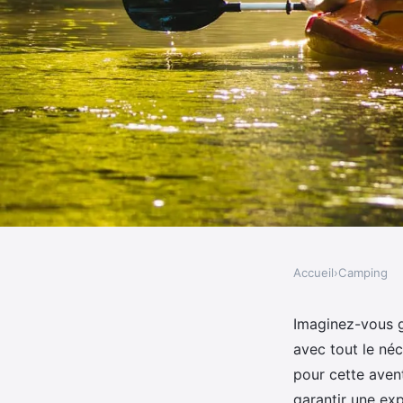
Accueil
›
Camping
CAMPING
Comment choisir et e
Imaginez-vous gl
avec tout le né
pour un camping nau
pour cette aven
garantir une exp