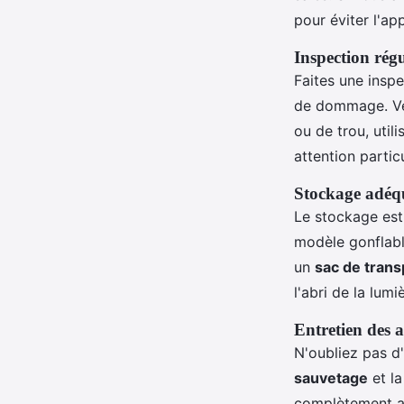
pour éviter l'ap
Inspection régu
Faites une inspe
de dommage. Véri
ou de trou, util
attention partic
Stockage adéq
Le stockage est
modèle gonflabl
un
sac de trans
l'abri de la lum
Entretien des a
N'oubliez pas d
sauvetage
et l
complètement ava