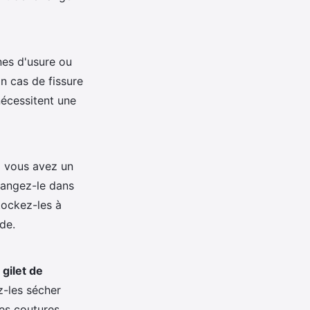
nes d'usure ou
n cas de fissure
écessitent une
Si vous avez un
Rangez-le dans
tockez-les à
ade.
e
gilet de
z-les sécher
des coutures